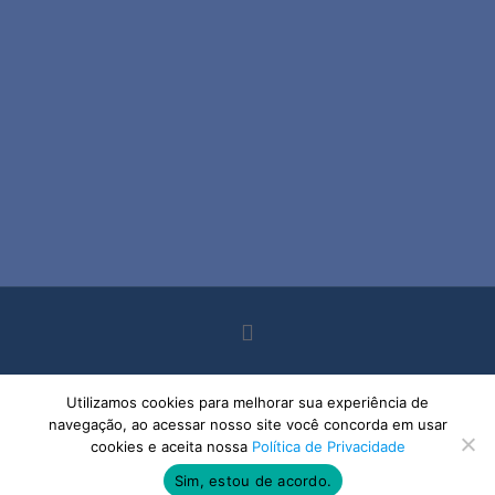
Todos os direitos reservados - Dr. Hiury Silva Andrade - 2023 -
Utilizamos cookies para melhorar sua experiência de
Política de Privacidade
navegação, ao acessar nosso site você concorda em usar
cookies e aceita nossa
Política de Privacidade
Sim, estou de acordo.
(11) 3129-7100
WHATSAPP