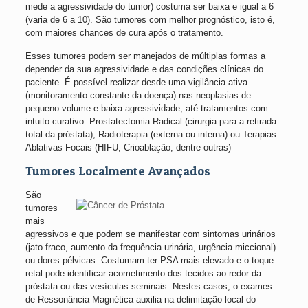
mede a agressividade do tumor) costuma ser baixa e igual a 6
(varia de 6 a 10). São tumores com melhor prognóstico, isto é,
com maiores chances de cura após o tratamento.
Esses tumores podem ser manejados de múltiplas formas a
depender da sua agressividade e das condições clínicas do
paciente. É possível realizar desde uma vigilância ativa
(monitoramento constante da doença) nas neoplasias de
pequeno volume e baixa agressividade, até tratamentos com
intuito curativo: Prostatectomia Radical (cirurgia para a retirada
total da próstata), Radioterapia (externa ou interna) ou Terapias
Ablativas Focais (HIFU, Crioablação, dentre outras)
Tumores Localmente Avançados
São
tumores
mais
agressivos e que podem se manifestar com sintomas urinários
(jato fraco, aumento da frequência urinária, urgência miccional)
ou dores pélvicas. Costumam ter PSA mais elevado e o toque
retal pode identificar acometimento dos tecidos ao redor da
próstata ou das vesículas seminais. Nestes casos, o exames
de Ressonância Magnética auxilia na delimitação local do