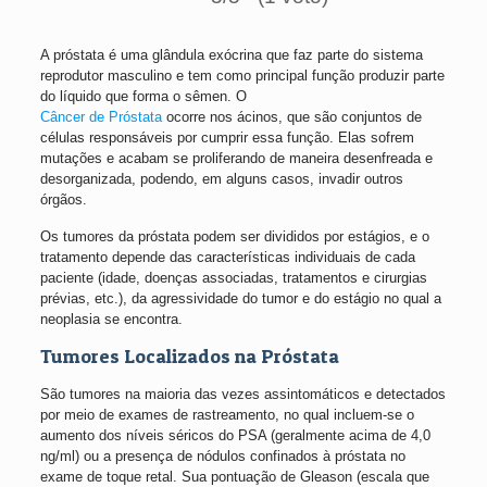
A próstata é uma glândula exócrina que faz parte do sistema
reprodutor masculino e tem como principal função produzir parte
do líquido que forma o sêmen. O
Câncer de Próstata
ocorre nos ácinos, que são conjuntos de
células responsáveis por cumprir essa função. Elas sofrem
mutações e acabam se proliferando de maneira desenfreada e
desorganizada, podendo, em alguns casos, invadir outros
órgãos.
Os tumores da próstata podem ser divididos por estágios, e o
tratamento depende das características individuais de cada
paciente (idade, doenças associadas, tratamentos e cirurgias
prévias, etc.), da agressividade do tumor e do estágio no qual a
neoplasia se encontra.
Tumores Localizados na Próstata
São tumores na maioria das vezes assintomáticos e detectados
por meio de exames de rastreamento, no qual incluem-se o
aumento dos níveis séricos do PSA (geralmente acima de 4,0
ng/ml) ou a presença de nódulos confinados à próstata no
exame de toque retal. Sua pontuação de Gleason (escala que