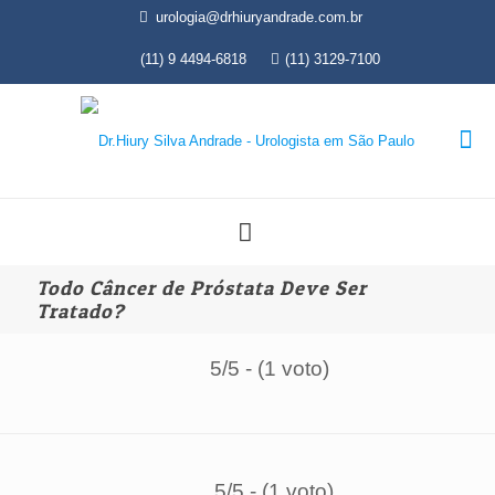
urologia@drhiuryandrade.com.br
(11) 9 4494-6818
(11) 3129-7100
Todo Câncer de Próstata Deve Ser
Tratado?
5/5 - (1 voto)
5/5 - (1 voto)