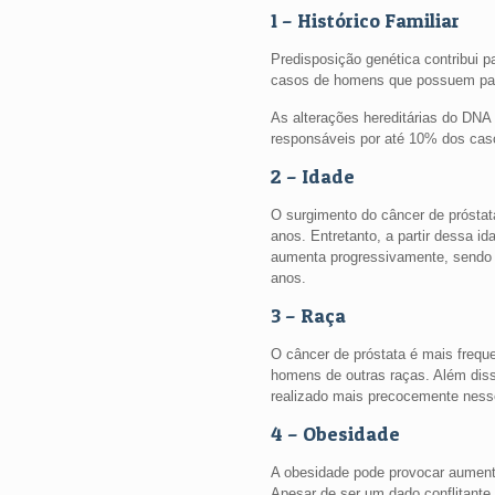
1 – Histórico Familiar
Predisposição genética contribui 
casos de homens que possuem pare
As alterações hereditárias do DN
responsáveis por até 10% dos caso
2 – Idade
O surgimento do câncer de próst
anos. Entretanto, a partir dessa i
aumenta progressivamente, sendo 
anos.
3 – Raça
O câncer de próstata é mais freq
homens de outras raças. Além diss
realizado mais precocemente nesse
4 – Obesidade
A obesidade pode provocar aumento
Apesar de ser um dado conflitante n