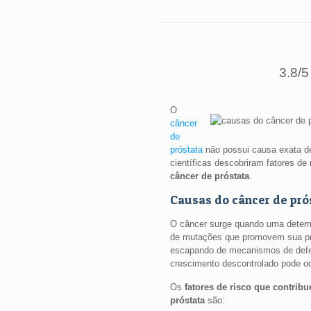
3.8/5
O
câncer
de
próstata
não possui causa exata de
científicas descobriram fatores de
câncer de próstata
.
Causas do câncer de pró
O câncer surge quando uma determ
de mutações que promovem sua pro
escapando de mecanismos de defes
crescimento descontrolado pode oc
Os
fatores de risco que contrib
próstata
são: