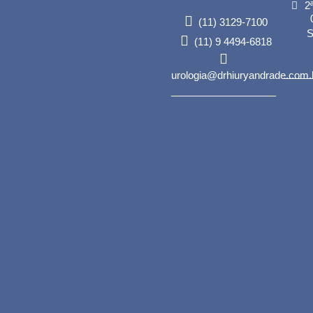
2ª
(11) 3129-7100
S
(11) 9 4494-6818
urologia@drhiuryandrade.com.