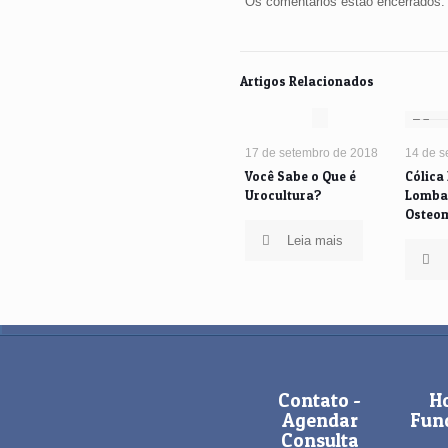
Os comentários estão encerrados.
Artigos Relacionados
17 de setembro de 2018
14 de s
Você Sabe o Que é
Cólica
Urocultura?
Lomba
Osteo
Leia mais
Contato -
Ho
Agendar
Fun
Consulta